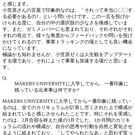
と感じます。
小笠原さんの言葉で印象的なのは、「それって本当に〇〇す
る必要があるの?」という問いかけです。この一言を投げか
けられる度に、自分の中の選択肢の少なさを痛感していま
す。また、ゼミメンバーにも恵まれており、それぞれがそれ
ぞれの視点で、様々な角度からフィードバックや問いを投げ
かけてくれるので、事業トラッキングの場としても良い機会
になっています。
極論かも知れませんが、小笠原ゼミは人生観をアップデート
する場であり、それによって事業も加速する場だと思いま
す。
Q.
MAKERS UNIVERSITYに入学してから、一番印象に
残っている出来事は何ですか?
MAKERS UNIVERSITYに入学してから一番印象に残ってい
るのは、全てのカリキュラムが計算し尽くされた上で構成が
組まれていると感じさせられたことです。特にそれを実感し
たのは、2月合宿を終えた後の3月でした。1か月間のカリキ
ュラムの流れや構成が、自分の思考や行動を自然と変化させ
るように組まれており、「してやられたなあ」と思わず笑っ