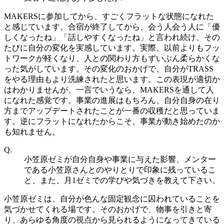
MAKERSに参加してから、すごくフラットな状態になれた
と感じています。合宿が終了してから、会う人会う人に「優
しくなったね」「話しやすくなったね」と言われ続け、その
たびに自分の変化を実感しています。実際、以前よりもフッ
トワークが軽くなり、人との関わり方もずいぶん柔らかくな
った気がしています。その変化のおかげで、自分がTRASS
をやる理由もより洗練されたと思います。この表現が適切か
はわかりませんが、一言でいうなら、MAKERSを通して人
になれた感覚です。事業の進展はもちろん、自分自身の在り
方までアップデートされたことが一番の収穫だと思っていま
す。逆にフラットになれたからこそ、事業が動き始めたのか
も知れません。
Q.
小笠原ゼミが自分自身や事業に与えた影響、メンター
である小笠原さんとのやりとりで印象に残っているこ
と、また、月1ゼミでの学びや気づきを教えて下さい。
小笠原ゼミは、自分が色んな固定観念に囚われていることを
気づかせてくれる場です。そのおかげで、物事を引きと寄
り、あらゆる角度の視点から見られるようになってきている