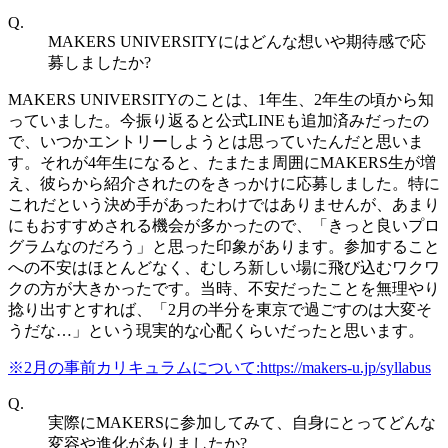
Q.
MAKERS UNIVERSITYにはどんな想いや期待感で応
募しましたか?
MAKERS UNIVERSITYのことは、1年生、2年生の頃から知
っていました。今振り返ると公式LINEも追加済みだったの
で、いつかエントリーしようとは思っていたんだと思いま
す。それが4年生になると、たまたま周囲にMAKERS生が増
え、彼らから紹介されたのをきっかけに応募しました。特に
これだという決め手があったわけではありませんが、あまり
にもおすすめされる機会が多かったので、「きっと良いプロ
グラムなのだろう」と思った印象があります。参加すること
への不安はほとんどなく、むしろ新しい場に飛び込むワクワ
クの方が大きかったです。当時、不安だったことを無理やり
捻り出すとすれば、「2月の半分を東京で過ごすのは大変そ
うだな…」という現実的な心配くらいだったと思います。
※2月の事前カリキュラムについて:https://makers-u.jp/syllabus
Q.
実際にMAKERSに参加してみて、自身にとってどんな
変容や進化がありましたか?