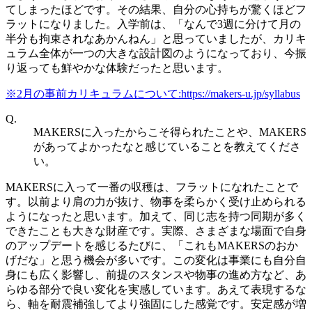
てしまったほどです。その結果、自分の心持ちが驚くほどフ
ラットになりました。入学前は、「なんで3週に分けて月の
半分も拘束されなあかんねん」と思っていましたが、カリキ
ュラム全体が一つの大きな設計図のようになっており、今振
り返っても鮮やかな体験だったと思います。
※2月の事前カリキュラムについて:https://makers-u.jp/syllabus
Q.
MAKERSに入ったからこそ得られたことや、MAKERS
があってよかったなと感じていることを教えてくださ
い。
MAKERSに入って一番の収穫は、フラットになれたことで
す。以前より肩の力が抜け、物事を柔らかく受け止められる
ようになったと思います。加えて、同じ志を持つ同期が多く
できたことも大きな財産です。実際、さまざまな場面で自身
のアップデートを感じるたびに、「これもMAKERSのおか
げだな」と思う機会が多いです。この変化は事業にも自分自
身にも広く影響し、前提のスタンスや物事の進め方など、あ
らゆる部分で良い変化を実感しています。あえて表現するな
ら、軸を耐震補強してより強固にした感覚です。安定感が増