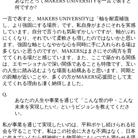
あなたとってMAKERS UNIVERSITYを一言で表すと
何ですか?
一言で表すと、MAKERS UNIVERSITYは「軸を耐震補強
し、より強固にする場所」です。私自身がまさにそれを実感
しています。自分で言うのも気恥ずかしいですが、軸がぶれ
にくくなり、それでいて柔軟さも増したのではないかと思い
ます。強固な軸としなやかな心を同時に手に入れられる場は
多くないと思うのですが、MAKERSはまさにその両方を育
ててくれる場だと感じています。また、ここで築かれる関係
は、エモーショナルで深い関係であることも特徴です。互い
の人生に踏み込むような場面も結構あると思います。同期と
の距離が近いことや、多くの方がMAKERS応援団として支
えてくれる理由も凄く納得しました。
Q.
あなたの人生や事業を通じて「こんな世の中・こんな
未来を実現したい!」というビジョンを教えてくださ
い。
私が事業を通じて実現したいのは、平和ボケし続けられる社
会を守ることです。私はこの社会に大きな不満はなく、日本
に生きていくなら精神的にも物質的にもいつでも満たせる環