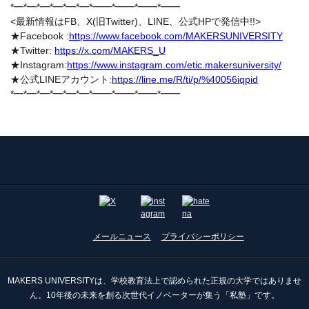
*━*━*━*━*━*━*━━*━━*━━*━━
<最新情報はFB、X(旧Twitter)、LINE、公式HPで発信中!!>
★Facebook :
https://www.facebook.com/MAKERSUNIVERSITY
★Twitter:
https://x.com/MAKERS_U
★Instagram:
https://www.instagram.com/etic.makersuniversity/
★公式LINEアカウント:
https://line.me/R/ti/p/%40056iqpid
*━*━*━*━*━*━*━━*━━*━━*━━
メールニュース
プライバシーポリシー
MAKERS UNIVERSITYは、学校教育法上で認められた正規の大学ではありませ
ん。10年後の未来を創る次世代イノベーターが集う「私塾」です。