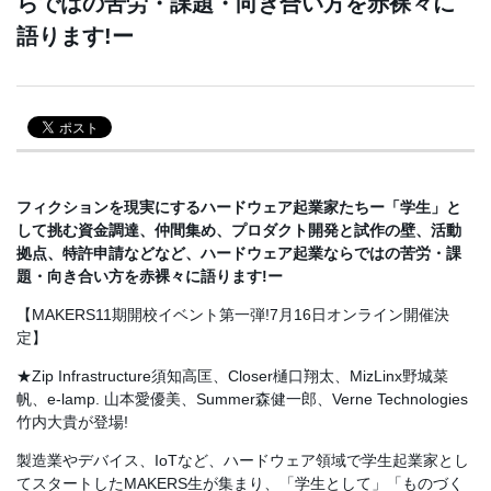
らではの苦労・課題・向き合い方を赤裸々に
語ります!ー
フィクションを現実にするハードウェア起業家たちー「学生」と
して挑む資金調達、仲間集め、プロダクト開発と試作の壁、活動
拠点、特許申請などなど、ハードウェア起業ならではの苦労・課
題・向き合い方を赤裸々に語ります!ー
【MAKERS11期開校イベント第一弾!7月16日オンライン開催決
定】
★
Zip Infrastructure須知高匡、
Closer樋口翔太
、
MizLinx野城菜
帆
、
e-lamp. 山本愛優美
、Summer森健一郎、Verne Technologies
竹内大貴が登場!
製造業やデバイス、IoTなど、ハードウェア領域で学生起業家とし
てスタートしたMAKERS生が集まり、「学生として」「ものづく