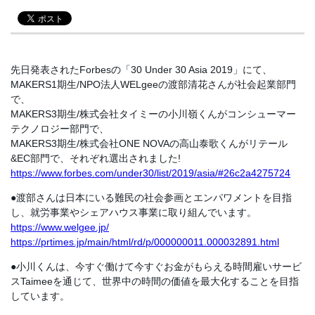
先日発表されたForbesの「30 Under 30 Asia 2019」にて、
MAKERS1期生/NPO法人WELgeeの渡部清花さんが社会起業部門
で、
MAKERS3期生/株式会社タイミーの小川嶺くんがコンシューマー
テクノロジー部門で、
MAKERS3期生/株式会社ONE NOVAの高山泰歌くんがリテール
&EC部門で、それぞれ選出されました!
https://www.forbes.com/under30/list/2019/asia/#26c2a4275724
●渡部さんは日本にいる難民の社会参画とエンパワメントを目指
し、就労事業やシェアハウス事業に取り組んでいます。
https://www.welgee.jp/
https://prtimes.jp/main/html/rd/p/000000011.000032891.html
●小川くんは、今すぐ働けて今すぐお金がもらえる時間雇いサービ
スTaimeeを通じて、世界中の時間の価値を最大化することを目指
しています。