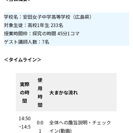
学校名：安田女子中学高等学校（広島県）
対象生徒：高校1年生 233名
授業時間枠：探究の時間 45分1コマ
ゲスト講師人数：7名
＜タイムライン＞
使
実際
用
の時
大まかな流れ
時
間
間
14:50
0:0
全体への趣旨説明・チェック
~14:5
1
イン(動画)