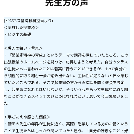
先生方の声
(ビジネス基礎教科担当より)
＜実施した授業枠＞
・ビジネス基礎
＜導入の狙い・背景＞
・『起業家精神の育成』というテーマで講師を探していたところ、この
出張授業のホームページを見つけ、応募しようと考えた。自分のクラス
の生徒たちは言われたことは着実に行うことができるが、＋αで自分か
ら積極的に取り組む一歩が踏み出せない、主体性が足りないと日々感じ
ていたところである。そこで起業家の方から直接話を聞く機会を設定
し、起業家になれとはいわないが、そういう心をもって主体的に取り組
むことができるスイッチのひとつになればという思いで今回お願いをし
た。
＜手ごたえや感じた価値＞
・講師の先生の年齢が生徒に近く、実際に起業している方のお話という
ことで生徒たちはしっかり聞いていたと思う。「自分の好きなこと・好