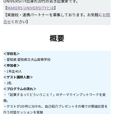
UNIVERSITY出身の20代の若き起業家です。
【
MAKERS UNIVERSITYとは
】
【実施校・連携パートナーを募集しております。お気軽に
お問
合せ
ください】
概要
＜学校名＞
・愛知県 愛知県立犬山高等学校
＜参加者＞
・1年生40人
＜ゲスト講師人数＞
・2名
＜プログラムの流れ＞
・「起業するってどういうこと？」のテーマでインプットワークを実
施。
・ゲストが2か所に分かれ、自己紹介プレゼン＋その場での質疑応答を
行う対話セッションを実施