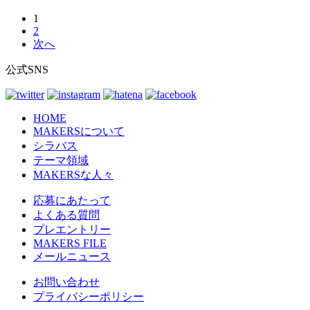
1
投
2
稿
次へ
の
公式SNS
ペ
ー
HOME
ジ
MAKERSについて
シラバス
送
テーマ領域
り
MAKERSな人々
応募にあたって
よくある質問
プレエントリー
MAKERS FILE
メールニュース
お問い合わせ
プライバシーポリシー