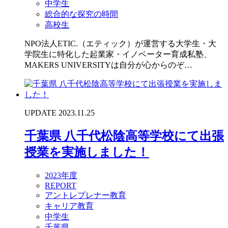
中学生
総合的な探究の時間
高校生
NPO法人ETIC.（エティック）が運営する大学生・大
学院生に特化した起業家・イノベーター育成私塾、
MAKERS UNIVERSITYは自分が心からのぞ…
UPDATE 2023.11.25
千葉県 八千代松陰高等学校にて出張
授業を実施しました！
2023年度
REPORT
アントレプレナー教育
キャリア教育
中学生
千葉県