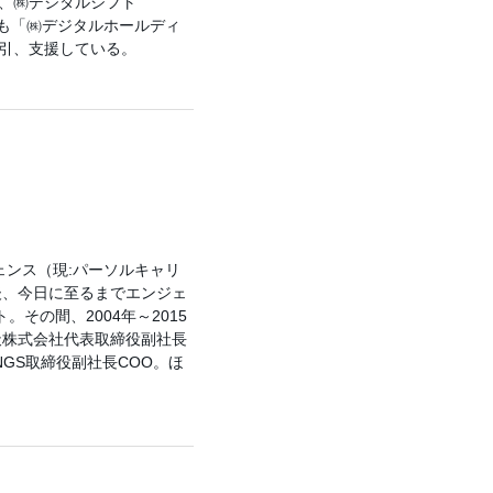
、㈱デジタルシフト
7月には社名も「㈱デジタルホールディ
引、支援している。
ェンス（現:パーソルキャリ
後、今日に至るまでエンジェ
その間、2004年～2015
天株式会社代表取締役副社長
DINGS取締役副社長COO。ほ