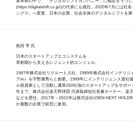
業革命の中で、「デジタルシフトカンパニー」に軸足をうつし
(https://digitalshift.co.jp/)の代表にも就任。2020年
ングス」へ変更、日本の企業、社会全体のデジタルシフトを牽
島田 亨 氏
日本のスタートアップエコシステムを
草創期から支えるレジェンド的エンジェル。
1987年株式会社リクルート入社。1989年株式会社インテリジ
ア㈱）を宇野康秀らと創業。1999年にインテリジェンス退社
ル投資家として活動し通算250社強のスタートアップをサポート。
年まで、株式会社楽天野球団 代表取締役社長兼オーナー、楽
などを歴任。2017年～2021年は株式会社USEN-NEXT HOL
か複数の企業で経営に参加。