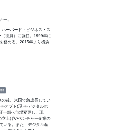
ナー。
年、ハーバード・ビジネス・ス
（役員）に就任。1999年に
務める。2015年より横浜
EB
勤務の後、米国で急成長してい
㈱オプト(現:㈱デジタルホ
、東証一部へ市場変更し、現
の立上げやベンチャー企業の
ている。また、デジタル産