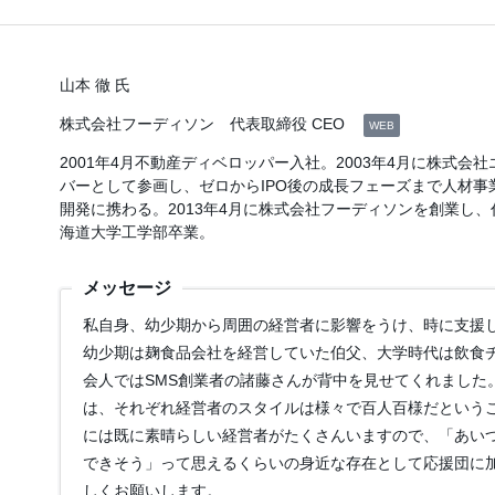
山本 徹 氏
株式会社フーディソン 代表取締役 CEO
WEB
2001年4月不動産ディベロッパー入社。2003年4月に株式会
バーとして参画し、ゼロからIPO後の成長フェーズまで人材事
開発に携わる。2013年4月に株式会社フーディソンを創業し、
海道大学工学部卒業。
メッセージ
私自身、幼少期から周囲の経営者に影響をうけ、時に支援
幼少期は麹食品会社を経営していた伯父、大学時代は飲食
会人ではSMS創業者の諸藤さんが背中を見せてくれました
は、それぞれ経営者のスタイルは様々で百人百様だというこ
には既に素晴らしい経営者がたくさんいますので、「あい
できそう」って思えるくらいの身近な存在として応援団に
しくお願いします。