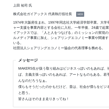
上田 祐司 氏
株式会社ガイアックス 代表執行役社長
WEB
1974年大阪府生まれ、1997年同志社大学経済学部卒業。大
ャー支援を事業内容とする会社に入社。一年半後、24歳で起業
イアックスでは、「人と人をつなげる」のミッションの実現の
ルメディア事業に加え、シェアリングエコノミー事業や関連す
いる。
社団法人シェアリングエコノミー協会の代表理事を務める。
メッセージ
MAKERS生が扱う取り組みはビジネスっぽいのもあれば
ば、主義主張っぽいのもあれば、アートなものもある。若
んなのだろうなぁ。
僕らもそうだったのかもだけど、昔は、社会が僕らをビジ
と思う。
皆さんはそのまま走りきってね！