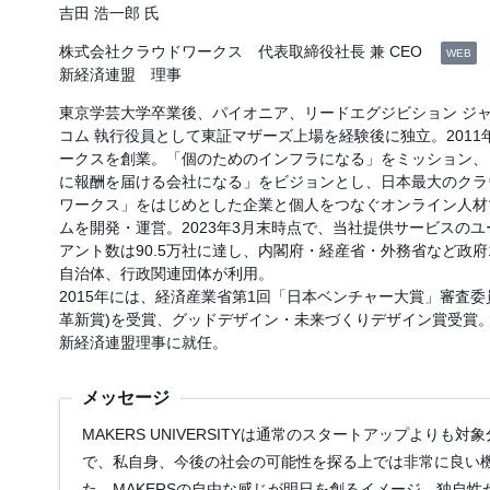
吉田 浩一郎 氏
株式会社クラウドワークス 代表取締役社長 兼 CEO
WEB
新経済連盟 理事
東京学芸大学卒業後、パイオニア、リードエグジビション ジ
コム 執行役員として東証マザーズ上場を経験後に独立。2011
ークスを創業。「個のためのインフラになる」をミッション、
に報酬を届ける会社になる」をビジョンとし、日本最大のクラ
ワークス」をはじめとした企業と個人をつなぐオンライン人材
ムを開発・運営。2023年3月末時点で、当社提供サービスのユー
アント数は90.5万社に達し、内閣府・経産省・外務省など政府
自治体、行政関連団体が利用。
2015年には、経済産業省第1回「日本ベンチャー大賞」審査委
革新賞)を受賞、グッドデザイン・未来づくりデザイン賞受賞。
新経済連盟理事に就任。
メッセージ
MAKERS UNIVERSITYは通常のスタートアップよりも
で、私自身、今後の社会の可能性を探る上では非常に良い
た。MAKERSの自由な感じが明日を創るイメージ。独自