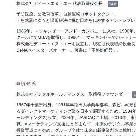
株式会社ディー・エヌ・エー 代表取締役会長
WEB
予防医療、公教育改革、自動運転ロボットタクシー、
ITを武器に次々と課題解決に挑む日本を代表するアントレプレ
1986年、マッキンゼー・アンド・カンパニーに入社。1990
クールにてMBAを取得し、1996年、マッキンゼーでパートナー
株式会社ディー・エヌ・エーを設立し、現在は代表取締役会長を
DeNAベイスターズオーナー。著書に「不格好経営」。
鉢嶺 登 氏
株式会社デジタルホールディングス 取締役ファウンダー
W
1967年千葉県出身。1991年早稲田大学商学部卒。森ビル㈱
るダイレクトマーケティング業を日本で展開するため、1994年
ールディングス)設立。2004年、JASDAQに上場。2013年
職。eマーケティング支援にとどまらず、未来のデジタル事業
投資育成にも努め、グループ全体で未来の新事業創造に挑戦し